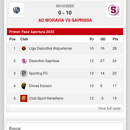
05/10/2025
0
-
10
AD MORAVIA VS SAPRISSA
Primer Fase Apertura 2025
Pos
Club
PJ
GD
Pts
1
Liga Deportiva Alajuelense
10
16
28
2
Deportivo Saprissa
12
27
24
3
Sporting FC
12
14
20
4
Dimas Escazú
10
6
17
5
Club Sport Herediano
12
-3
13
View full table
Buscar