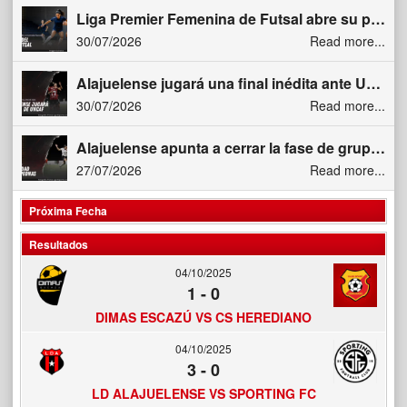
Liga Premier Femenina de Futsal abre su penúltima fecha de la primera vuelta con duelo clave entre Curridabat F Venus y Universidad Nacional
30/07/2026
Read more...
Alajuelense jugará una final inédita ante Unifut Antigua en la Copa Interclubes Femenina UNCAF 2026
30/07/2026
Read more...
Alajuelense apunta a cerrar la fase de grupos con “mentalidad de campeonas” en UNCAF 2026
27/07/2026
Read more...
Próxima Fecha
Resultados
04/10/2025
1
-
0
DIMAS ESCAZÚ VS CS HEREDIANO
04/10/2025
3
-
0
LD ALAJUELENSE VS SPORTING FC