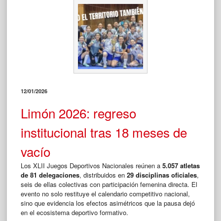
Limón
2026:
cuando
el
protagonismo
deja
de
ser
simbólico”
12/01/2026
Limón 2026: regreso
institucional tras 18 meses de
vacío
Los XLII Juegos Deportivos Nacionales reúnen a
5.057 atletas
de 81 delegaciones
, distribuidos en
29 disciplinas oficiales
,
seis de ellas colectivas con participación femenina directa. El
evento no solo restituye el calendario competitivo nacional,
sino que evidencia los efectos asimétricos que la pausa dejó
en el ecosistema deportivo formativo.