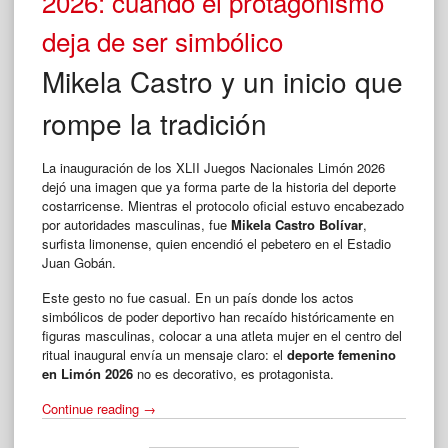
2026: cuando el protagonismo
deja de ser simbólico
Mikela Castro y un inicio que
rompe la tradición
La inauguración de los XLII Juegos Nacionales Limón 2026
dejó una imagen que ya forma parte de la historia del deporte
costarricense. Mientras el protocolo oficial estuvo encabezado
por autoridades masculinas, fue
Mikela Castro Bolívar
,
surfista limonense, quien encendió el pebetero en el Estadio
Juan Gobán.
Este gesto no fue casual. En un país donde los actos
simbólicos de poder deportivo han recaído históricamente en
figuras masculinas, colocar a una atleta mujer en el centro del
ritual inaugural envía un mensaje claro: el
deporte femenino
en Limón 2026
no es decorativo, es protagonista.
“Deporte
Continue reading
→
femenino
en