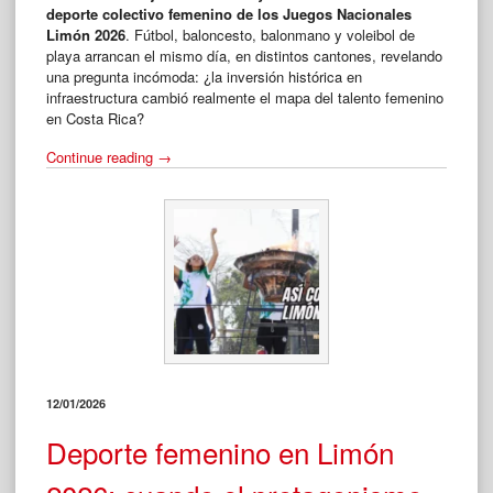
deporte colectivo femenino de los Juegos Nacionales
Limón 2026
. Fútbol, baloncesto, balonmano y voleibol de
playa arrancan el mismo día, en distintos cantones, revelando
una pregunta incómoda: ¿la inversión histórica en
infraestructura cambió realmente el mapa del talento femenino
en Costa Rica?
“Martes
Continue reading
→
13
en
Limón
2026:
el
día
clave
del
deporte
colectivo
femenino
12/01/2026
costarricense”
Deporte femenino en Limón