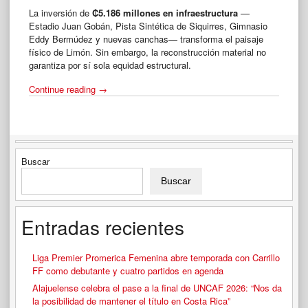
La inversión de
₡5.186 millones en infraestructura
—
Estadio Juan Gobán, Pista Sintética de Siquirres, Gimnasio
Eddy Bermúdez y nuevas canchas— transforma el paisaje
físico de Limón. Sin embargo, la reconstrucción material no
garantiza por sí sola equidad estructural.
“Limón
Continue reading
→
2026:
regreso
institucional
tras
18
Buscar
meses
de
Buscar
vacío”
Entradas recientes
Liga Premier Promerica Femenina abre temporada con Carrillo
FF como debutante y cuatro partidos en agenda
Alajuelense celebra el pase a la final de UNCAF 2026: “Nos da
la posibilidad de mantener el título en Costa Rica”