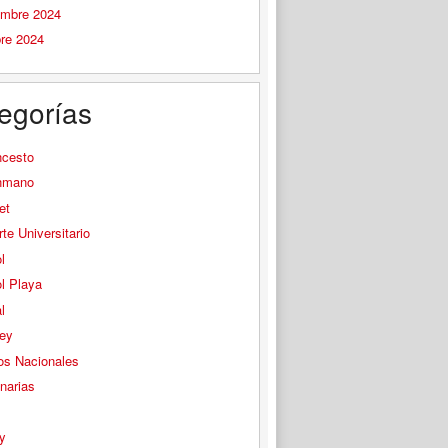
embre 2024
bre 2024
egorías
ncesto
nmano
et
te Universitario
l
l Playa
l
ey
os Nacionales
narias
s
y