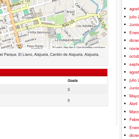
agos
julio
Juni
Ener
dici
novi
Leaflet
|
Map data ©
OpenStreetMap
contributors
l Parque, El Llano, Alajuela, Cantón de Alajuela, Alajuela,
octu
sept
agos
julio
Goals
Juni
3
Mayo
0
Abril
Marz
Febr
Ener
dici