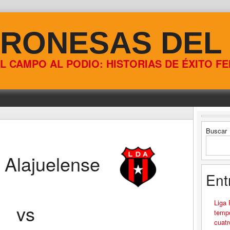
RONESAS DEL
L CAMPO AL PODIO: HISTORIAS DE ÉXITO F
Buscar
 Alajuelense
Ent
Liga
vs
tempo
cuatr