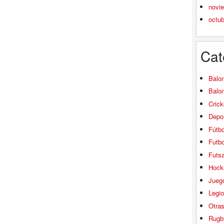
novi
octu
Cat
Balo
Balo
Crick
Depor
Fútbo
Futbo
Futsa
Hock
Jueg
Legio
Otra
Rugb