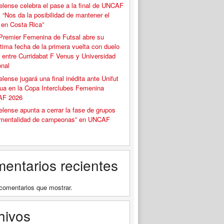
elense celebra el pase a la final de UNCAF
 “Nos da la posibilidad de mantener el
o en Costa Rica”
Premier Femenina de Futsal abre su
tima fecha de la primera vuelta con duelo
 entre Curridabat F Venus y Universidad
onal
elense jugará una final inédita ante Unifut
ua en la Copa Interclubes Femenina
F 2026
elense apunta a cerrar la fase de grupos
“mentalidad de campeonas” en UNCAF
entarios recientes
comentarios que mostrar.
hivos