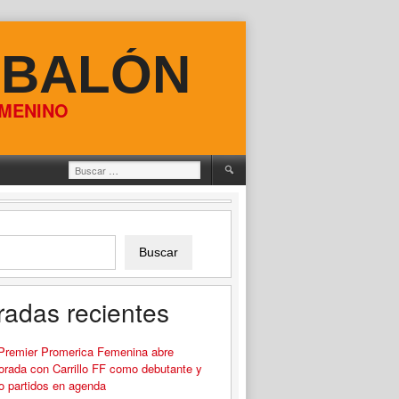
 BALÓN
EMENINO
Buscar:
Buscar
radas recientes
 Premier Promerica Femenina abre
rada con Carrillo FF como debutante y
o partidos en agenda