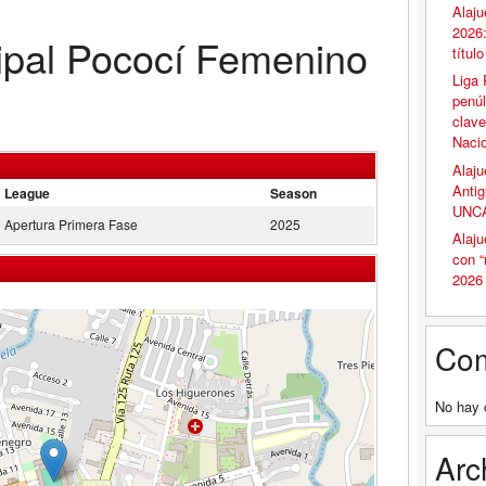
Alaju
2026:
ipal Pococí Femenino
títul
Liga 
penúl
clave
Naci
Alaju
Antig
League
Season
UNCA
Apertura Primera Fase
2025
Alaju
con 
2026
Com
No hay 
Arc