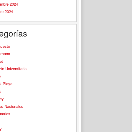
embre 2024
bre 2024
egorías
ncesto
nmano
et
te Universitario
l
l Playa
l
ey
os Nacionales
narias
s
y