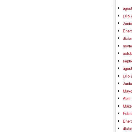
agos
julio
Juni
Ener
dici
novi
octu
sept
agos
julio
Juni
Mayo
Abril
Marz
Febr
Ener
dici