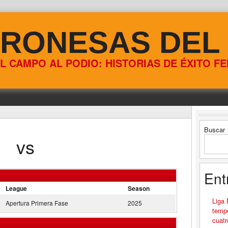
RONESAS DEL
L CAMPO AL PODIO: HISTORIAS DE ÉXITO F
Buscar
vs
Ent
League
Season
Liga
Apertura Primera Fase
2025
tempo
cuatr