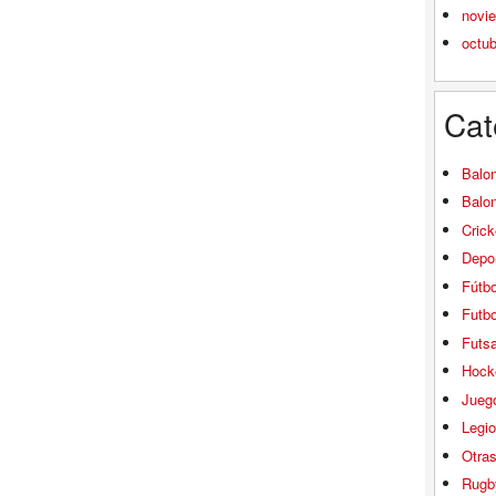
novi
octu
Cat
Balo
Balo
Crick
Depor
Fútbo
Futbo
Futsa
Hock
Jueg
Legio
Otra
Rugb