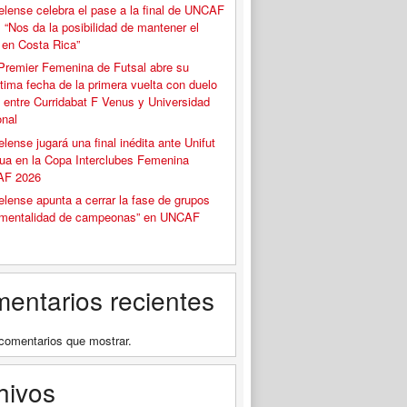
elense celebra el pase a la final de UNCAF
 “Nos da la posibilidad de mantener el
o en Costa Rica”
Premier Femenina de Futsal abre su
tima fecha de la primera vuelta con duelo
 entre Curridabat F Venus y Universidad
onal
elense jugará una final inédita ante Unifut
ua en la Copa Interclubes Femenina
F 2026
elense apunta a cerrar la fase de grupos
“mentalidad de campeonas” en UNCAF
entarios recientes
comentarios que mostrar.
hivos