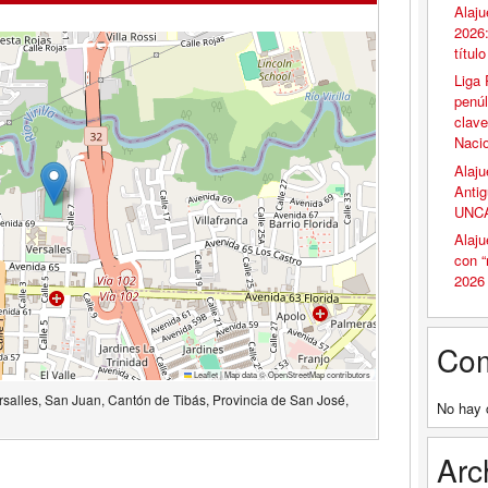
Alaju
2026:
títul
Liga 
penúl
clave
Naci
Alaju
Antig
UNCA
Alaju
con 
2026
Com
Leaflet
|
Map data ©
OpenStreetMap
contributors
rsalles, San Juan, Cantón de Tibás, Provincia de San José,
No hay 
Arc