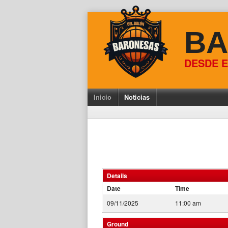
Skip
to
BA
content
DESDE E
Inicio
Noticias
Details
Date
Time
09/11/2025
11:00 am
Ground