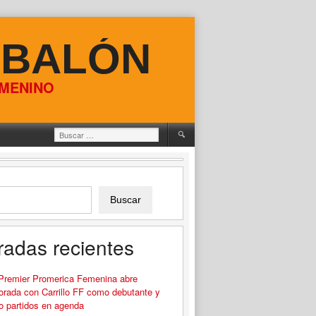
 BALÓN
EMENINO
Buscar:
Buscar
radas recientes
 Premier Promerica Femenina abre
rada con Carrillo FF como debutante y
o partidos en agenda