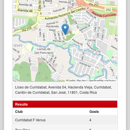
Leaflet
|
Map data ©
OpenStreetMap
contributors
Liceo de Curridabat, Avenida 54, Hacienda Vieja, Curridabat,
Cantón de Curridabat, San José, 11801, Costa Rica
Results
Club
Goals
Curridabat F Venus
4
Tres Ríos
5