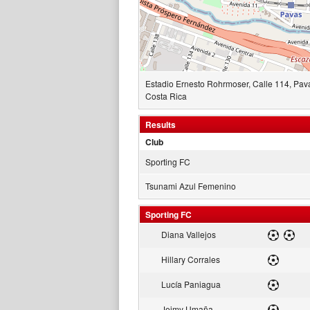
Estadio Ernesto Rohrmoser, Calle 114, Pav
Costa Rica
Results
Club
Sporting FC
Tsunami Azul Femenino
Sporting FC
Diana Vallejos
Hillary Corrales
Lucía Paniagua
Jeimy Umaña