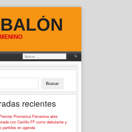
 BALÓN
EMENINO
Buscar:
Buscar
radas recientes
 Premier Promerica Femenina abre
rada con Carrillo FF como debutante y
o partidos en agenda