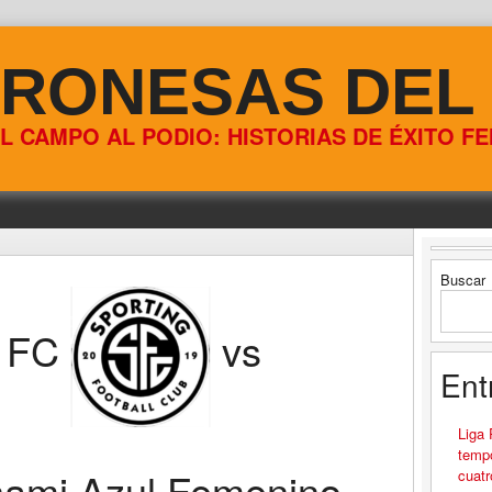
RONESAS DEL
L CAMPO AL PODIO: HISTORIAS DE ÉXITO F
Buscar
g FC
vs
Ent
Liga
tempo
nami Azul Femenino
cuatr