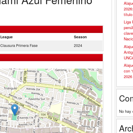
Alaju
2026:
títul
Liga 
penúl
clave
League
Season
Naci
Clausura Primera Fase
2024
Alaju
Antig
UNCA
Alaju
con 
2026
Com
No hay 
Arc