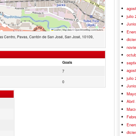
agos
julio
Juni
Leaflet
|
Map data ©
OpenStreetMap
contributors
Ener
as Centro, Pavas, Cantón de San José, San José, 10109,
dici
novi
octu
Goals
sept
agos
7
julio
0
Juni
Mayo
Abril
Marz
Febr
Ener
dici