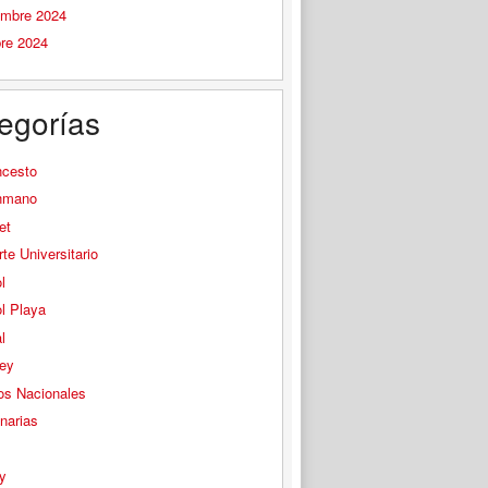
embre 2024
bre 2024
egorías
ncesto
nmano
et
te Universitario
l
l Playa
l
ey
os Nacionales
narias
s
y