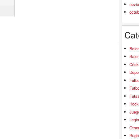
novi
octu
Cat
Balo
Balo
Crick
Depor
Fútbo
Futbo
Futsa
Hock
Jueg
Legio
Otra
Rugb