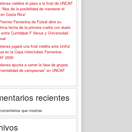
elense celebra el pase a la final de UNCAF
 “Nos da la posibilidad de mantener el
o en Costa Rica”
Premier Femenina de Futsal abre su
tima fecha de la primera vuelta con duelo
 entre Curridabat F Venus y Universidad
onal
elense jugará una final inédita ante Unifut
ua en la Copa Interclubes Femenina
F 2026
elense apunta a cerrar la fase de grupos
“mentalidad de campeonas” en UNCAF
entarios recientes
comentarios que mostrar.
hivos