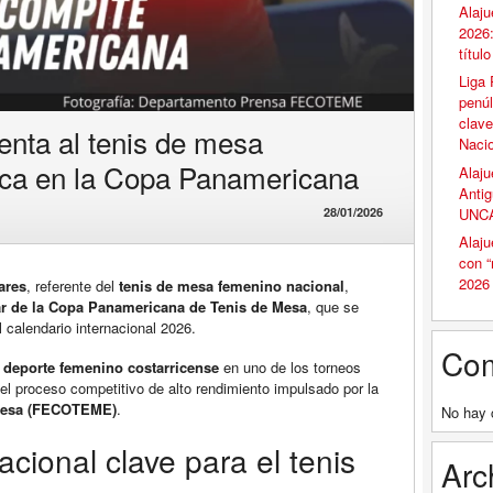
Alaju
2026:
títul
Liga 
penúl
clave
enta al tenis de mesa
Naci
ica en la Copa Panamericana
Alaju
Antig
UNCA
28/01/2026
Alaju
con 
2026
ares
, referente del
tenis de mesa femenino nacional
,
ar de la Copa Panamericana de Tenis de Mesa
, que se
 calendario internacional 2026.
Com
l
deporte femenino costarricense
en uno de los torneos
el proceso competitivo de alto rendimiento impulsado por la
 Mesa (FECOTEME)
.
No hay 
cional clave para el tenis
Arc