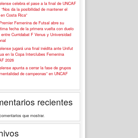
elense celebra el pase a la final de UNCAF
 “Nos da la posibilidad de mantener el
o en Costa Rica”
Premier Femenina de Futsal abre su
tima fecha de la primera vuelta con duelo
 entre Curridabat F Venus y Universidad
onal
elense jugará una final inédita ante Unifut
ua en la Copa Interclubes Femenina
F 2026
elense apunta a cerrar la fase de grupos
“mentalidad de campeonas” en UNCAF
entarios recientes
comentarios que mostrar.
hivos