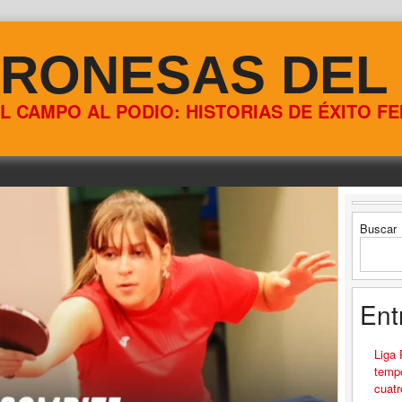
RONESAS DEL
L CAMPO AL PODIO: HISTORIAS DE ÉXITO F
Buscar
Ent
Liga
tempo
cuatr