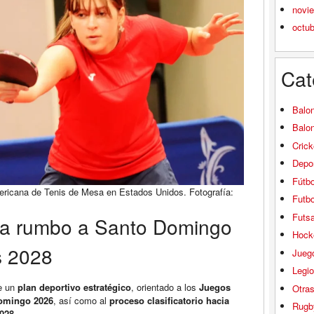
novi
octu
Cat
Balo
Balo
Crick
Depor
Fútbo
ricana de Tenis de Mesa en Estados Unidos. Fotografía:
Futbo
Futsa
na rumbo a Santo Domingo
Hock
s 2028
Jueg
Legio
de un
plan deportivo estratégico
, orientado a los
Juegos
Otra
Domingo 2026
, así como al
proceso clasificatorio hacia
Rugb
028
.