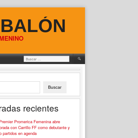
 BALÓN
EMENINO
Buscar:
Buscar
radas recientes
 Premier Promerica Femenina abre
rada con Carrillo FF como debutante y
o partidos en agenda