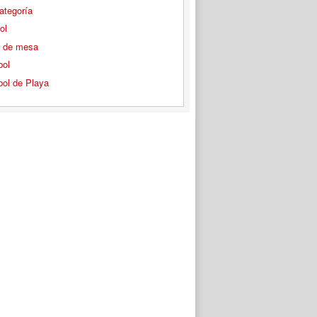
ategoría
ol
s de mesa
bol
bol de Playa