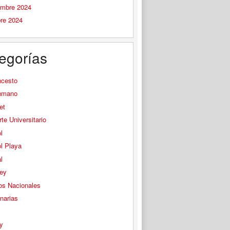
embre 2024
bre 2024
egorías
ncesto
nmano
et
te Universitario
l
l Playa
l
ey
os Nacionales
narias
s
y