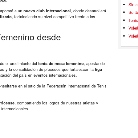
Sin c
orporará a un
nuevo club internacional
, donde desarrollará
Softb
lizado
, fortaleciendo su nivel competitivo frente a los
Teni
Volei
 femenino desde
Volei
 el crecimiento del
tenis de mesa femenino
, apostando
etas y la consolidación de procesos que fortalezcan la
liga
entación del país en eventos internacionales.
sultarse en el sitio de la Federación Internacional de Tenis
rricense
, compartiendo los logros de nuestras atletas y
nternacionales.