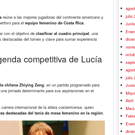
agos
julio
a
reúne a las mejores jugadoras del continente americano y
etitivo para el
equipo femenino de Costa Rica
.
Juni
Ener
ar con el objetivo de
clasificar al cuadro principal
, una
s destacadas del torneo y clave para sumar experiencia
dici
novi
octu
genda competitiva de Lucía
sept
agos
julio
 la chilena Zhiying Zeng
, en un partido programado para
Juni
e una jornada determinante para sus aspiraciones en el
Mayo
Abril
arrera internacional de la atleta costarricense, quien
Marz
as destacadas del tenis de mesa femenino en la región
.
Febr
Ener
dici